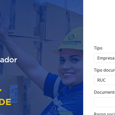
uador
Y
DE